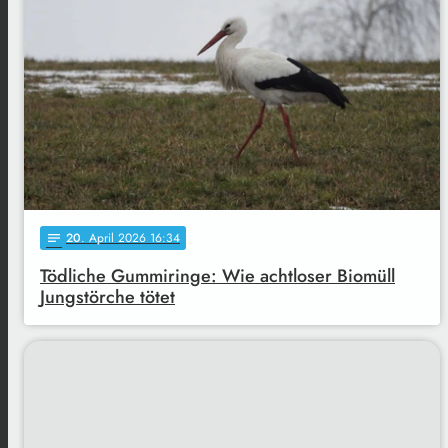
20
. April 2026 16:34
notes
Tödliche Gummiringe: Wie achtloser Biomüll
Jungstörche tötet