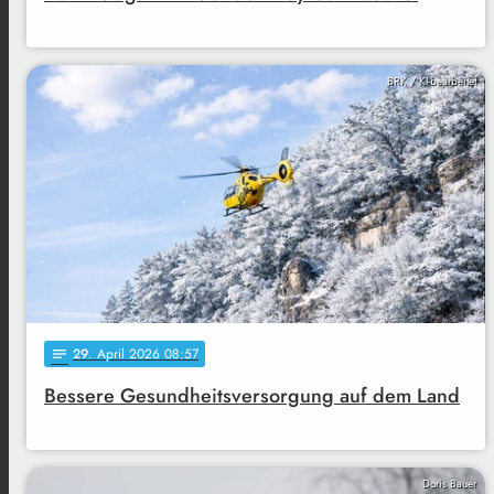
BRK / KI-bearbeitet
29
. April 2026 08:57
notes
Bessere Gesundheitsversorgung auf dem Land
Doris Bauer