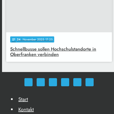
24
. November 2025 17:25
notes
Schnellbusse sollen Hochschulstandorte in
Oberfranken verbinden
Start
Kontakt