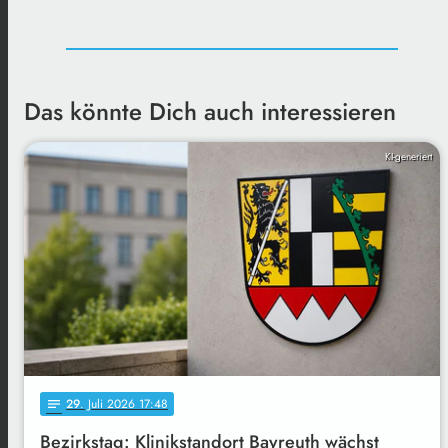
Das könnte Dich auch interessieren
KI-generiert
29
. Juli 2026 17:48
notes
Bezirkstag: Klinikstandort Bayreuth wächst