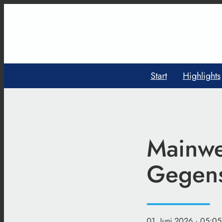
Start
Highlights
Mainwe
Gegens
01. Juni 2026
· 05:05