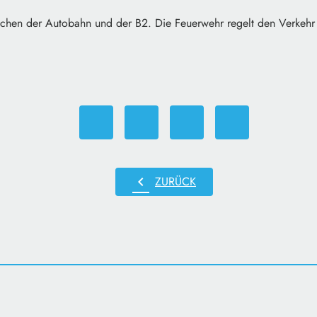
ischen der Autobahn und der B2. Die Feuerwehr regelt den Verkehr 
chevron_left
ZURÜCK