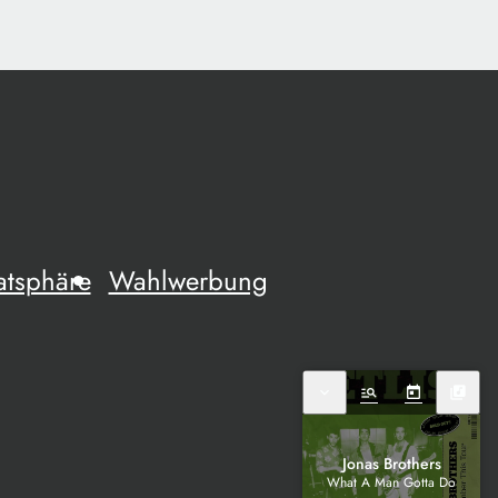
atsphäre
Wahlwerbung
expand_more
manage_search
today
library_music
Jonas Brothers
What A Man Gotta Do