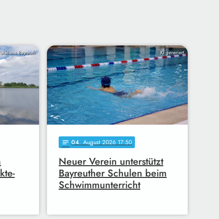
Funkhaus Bayreuth
KI generiert
04
. August 2026 17:50
notes
n
Neuer Verein unterstützt
kte-
Bayreuther Schulen beim
Schwimmunterricht