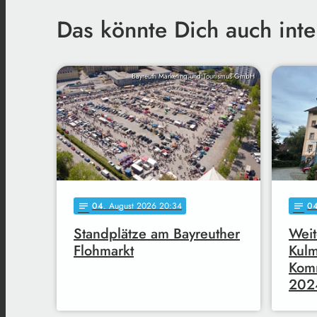
Das könnte Dich auch inte
Bayreuth Marketing und Tourismus GmbH
04
. August 2026 20:34
0
notes
notes
Standplätze am Bayreuther
Weit
Flohmarkt
Kul
Komm
202