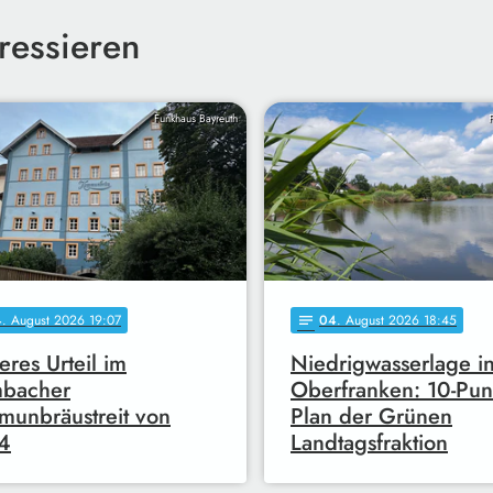
ressieren
Funkhaus Bayreuth
4
. August 2026 19:07
04
. August 2026 18:45
notes
eres Urteil im
Niedrigwasserlage i
mbacher
Oberfranken: 10-Pun
unbräustreit von
Plan der Grünen
4
Landtagsfraktion