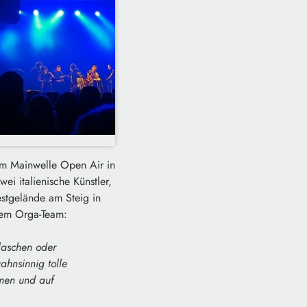
rem Mainwelle Open Air in
i italienische Künstler,
stgelände am Steig in
 dem Orga-Team:
laschen oder
hnsinnig tolle
men und auf