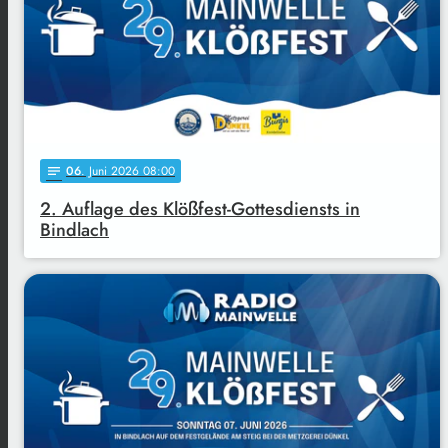
06
. Juni 2026 08:00
notes
2. Auflage des Klößfest-Gottesdiensts in
Bindlach