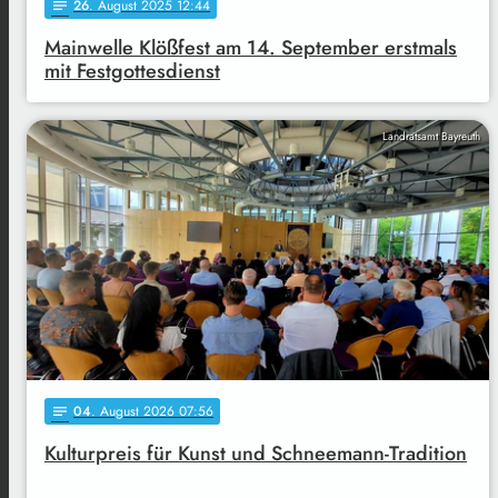
26
. August 2025 12:44
notes
Mainwelle Klößfest am 14. September erstmals
mit Festgottesdienst
Landratsamt Bayreuth
04
. August 2026 07:56
notes
Kulturpreis für Kunst und Schneemann-Tradition