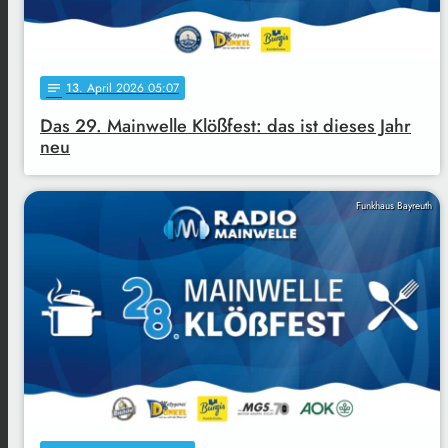
13
. April 2026 05:07
notes
Das 29. Mainwelle Klößfest: das ist dieses Jahr
neu
Funkhaus Bayreuth