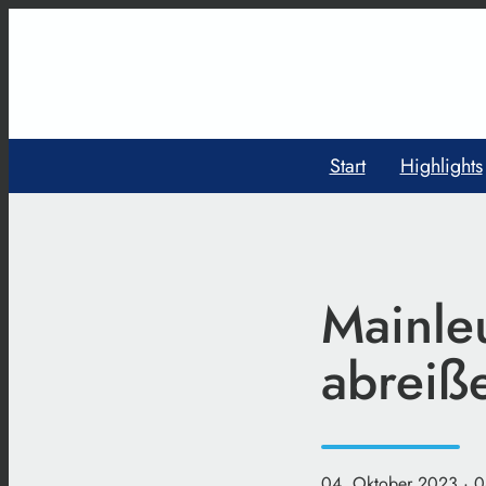
Start
Highlights
Mainle
abreiß
04. Oktober 2023
· 