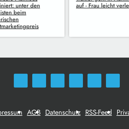
niert: unter den
auf - Frau leicht verle
listen beim
rischen
tmarketingpreis
pressum
AGB
Datenschutz
RSS-Feed
Priv