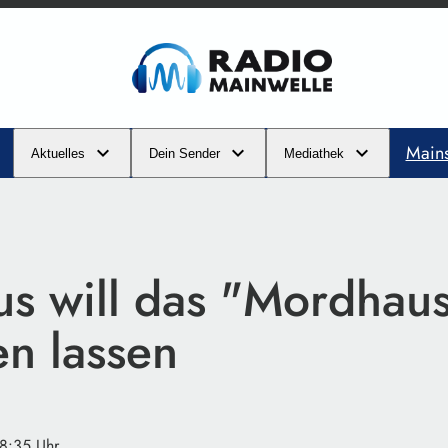
Main
Aktuelles
Dein Sender
Mediathek
us will das "Mordhau
en lassen
08:35 Uhr