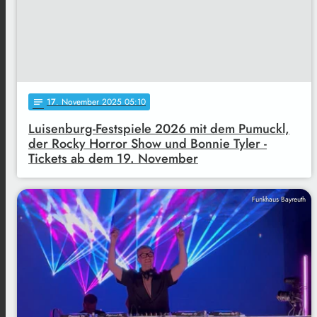
17
. November 2025 05:10
notes
Luisenburg-Festspiele 2026 mit dem Pumuckl,
der Rocky Horror Show und Bonnie Tyler -
Tickets ab dem 19. November
Funkhaus Bayreuth