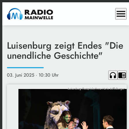
menu
Luisenburg zeigt Endes "Die
unendliche Geschichte"
headphones
chrome_reader_mode
03. Juni 2025
· 10:30 Uhr
Luisenburg Festspiele/Anna-Maria Löffelberger