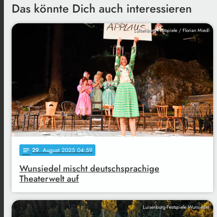
Das könnte Dich auch interessieren
Luisenburg-Festspiele / Florian Miedl
29
. August 2025 04:59
notes
Wunsiedel mischt deutschsprachige
Theaterwelt auf
Luisenburg-Festspiele Wunsiedel