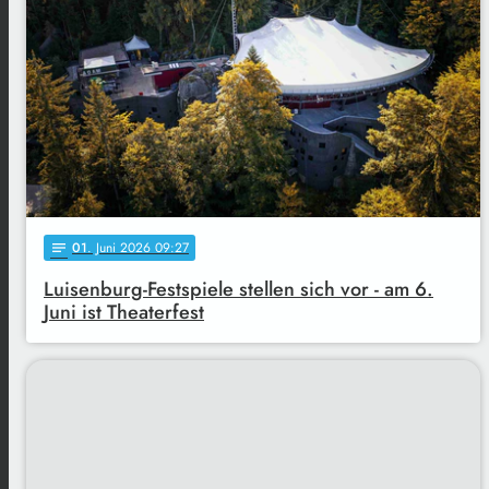
01
. Juni 2026 09:27
notes
Luisenburg-Festspiele stellen sich vor - am 6.
Juni ist Theaterfest