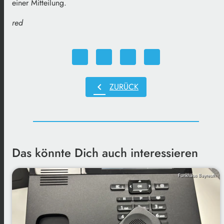
einer Mitteilung.
red
chevron_left
ZURÜCK
Das könnte Dich auch interessieren
Funkhaus Bayreuth