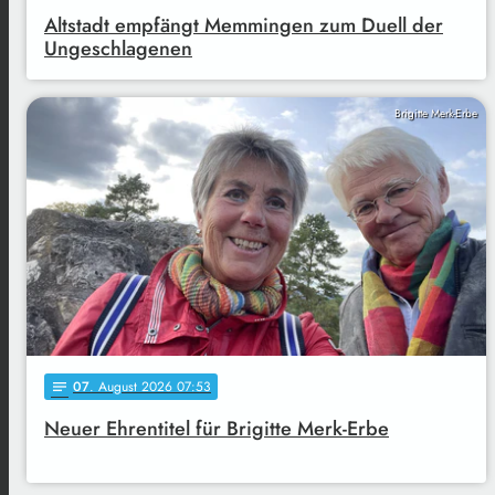
Altstadt empfängt Memmingen zum Duell der
Ungeschlagenen
Brigitte Merk-Erbe
07
. August 2026 07:53
notes
Neuer Ehrentitel für Brigitte Merk-Erbe