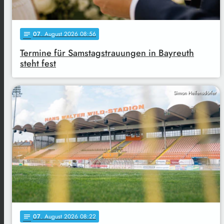
07
. August 2026 08:56
notes
Termine für Samstagstrauungen in Bayreuth
steht fest
Simon Helfensdörfer
07
. August 2026 08:22
notes