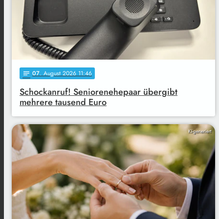
07
. August 2026 11:46
notes
Schockanruf! Seniorenehepaar übergibt
mehrere tausend Euro
KI-generiert