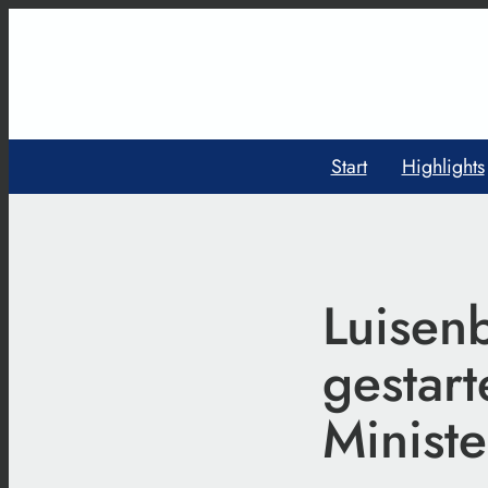
Start
Highlights
Luisen
gestart
Minist