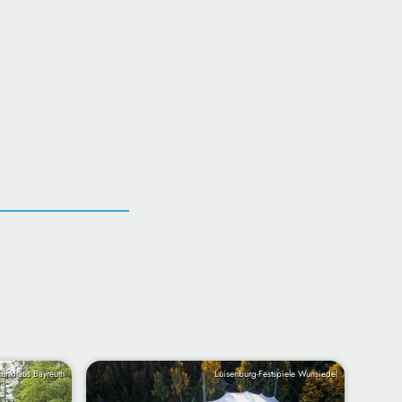
Funkhaus Bayreuth
Luisenburg-Festspiele Wunsiedel