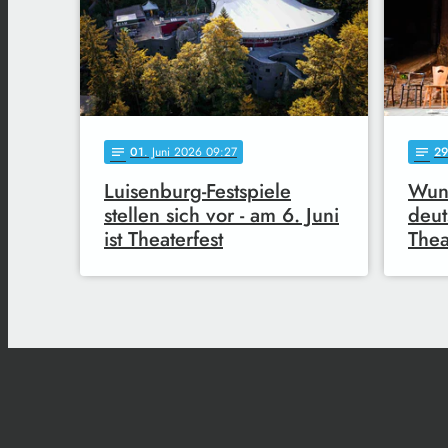
01
. Juni 2026 09:27
29
notes
notes
Luisenburg-Festspiele
Wuns
stellen sich vor - am 6. Juni
deut
ist Theaterfest
Thea