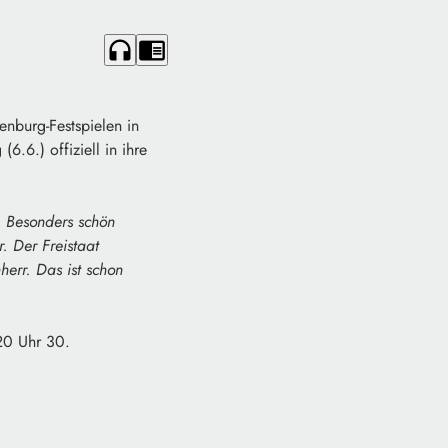
headphones
chrome_reader_mode
nburg-Festspielen in
.6.) offiziell in ihre
. Besonders schön
. Der Freistaat
herr. Das ist schon
 20 Uhr 30.