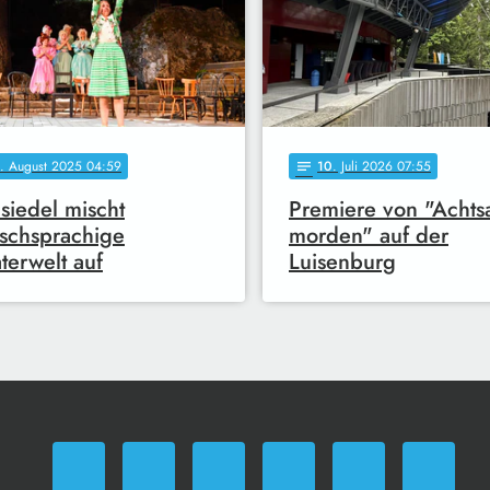
. August 2025 04:59
10
. Juli 2026 07:55
notes
iedel mischt
Premiere von "Acht
schsprachige
morden" auf der
terwelt auf
Luisenburg