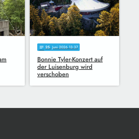
25
. Juni 2026 13:37
notes
sam
Bonnie Tyler-Konzert auf
der Luisenburg wird
verschoben