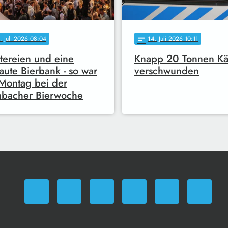
. Juli 2026 08:04
14
. Juli 2026 10:11
notes
itereien und eine
Knapp 20 Tonnen Kä
aute Bierbank - so war
verschwunden
Montag bei der
mbacher Bierwoche