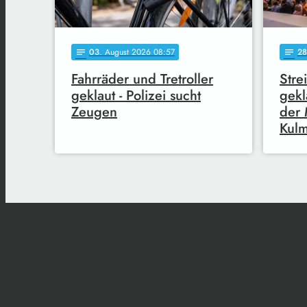
03
. August 2026 08:57
28
notes
notes
Fahrräder und Tretroller
Stre
geklaut - Polizei sucht
gekl
Zeugen
der 
Kul