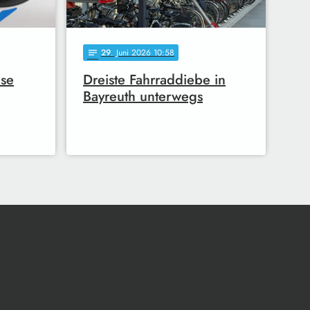
29
. Juni 2026 10:58
notes
se
Dreiste Fahrraddiebe in
Bayreuth unterwegs