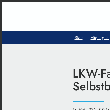
Start
Highlights
LKW-Fa
Selbst
13. Mai 2026
· 08:48