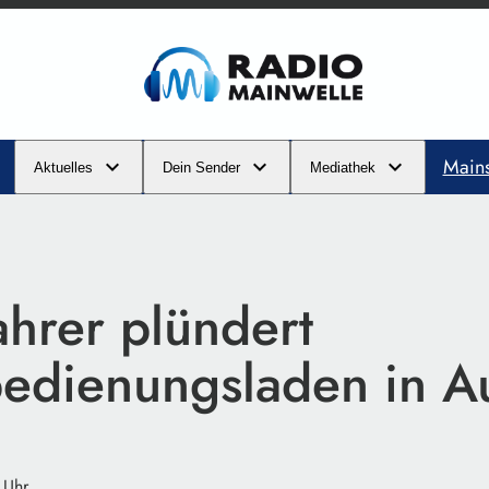
Main
Aktuelles
Dein Sender
Mediathek
hrer plündert
bedienungsladen in A
 Uhr