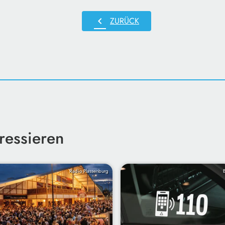
chevron_left
ZURÜCK
ressieren
Radio Plassenburg