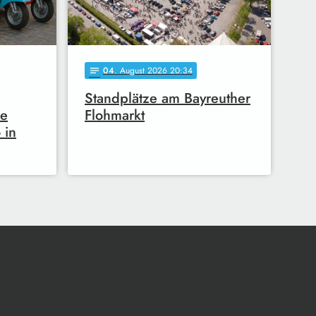
04
. August 2026 20:34
notes
Standplätze am Bayreuther
he
Flohmarkt
 in