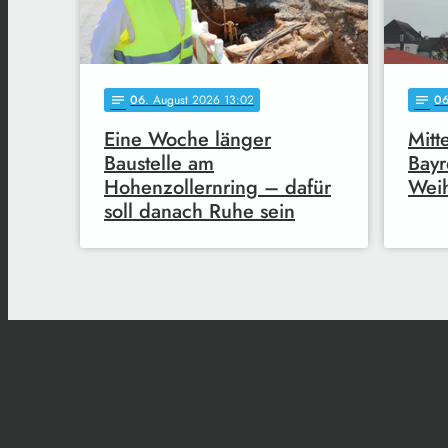
06
. August 2026 13:02
0
notes
notes
Eine Woche länger
Mitt
Baustelle am
Bayr
Hohenzollernring – dafür
Wei
soll danach Ruhe sein