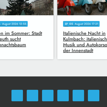
6
. August 2026 12:55
05
. August 2026 17:21
notes
en im Sommer: Stadt
Italienische Nacht in
euth sucht
Kulmbach: italienisc
hnachtsbaum
Musik und Autokorso
der Innenstadt