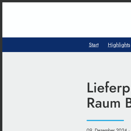
Start
Highlights
Liefer
Raum B
09. Dezember 2024
·