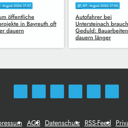
7
. August 2026 17:57
07
. August 2026 17:06
notes
m öffentliche
Autofahrer bei
rojekte in Bayreuth oft
Untersteinach brauc
er dauern
Geduld: Bauarbeiten
dauern länger
pressum
AGB
Datenschutz
RSS-Feed
Priv