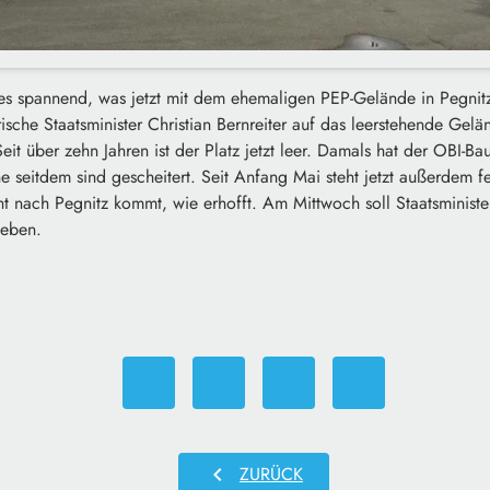
es spannend, was jetzt mit dem ehemaligen PEP-Gelände in Pegnit
ische Staatsminister Christian
Bernreiter
auf das leerstehende Gelän
 Seit über zehn Jahren ist der Platz jetzt leer. Damals hat der OBI-
ne seitdem sind gescheitert. Seit Anfang Mai steht jetzt außerdem f
ht nach Pegnitz kommt, wie erhofft. Am Mittwoch soll Staatsminist
geben.
chevron_left
ZURÜCK