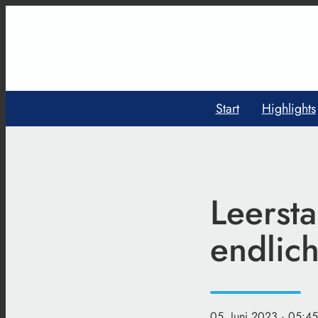
Start
Highlights
Leerst
endlic
05. Juni 2023
· 05:45