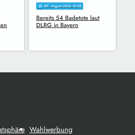
07
. August 2026 15:58
notes
Bereits 54 Badetote laut
hen
DLRG in Bayern
atsphäre
Wahlwerbung