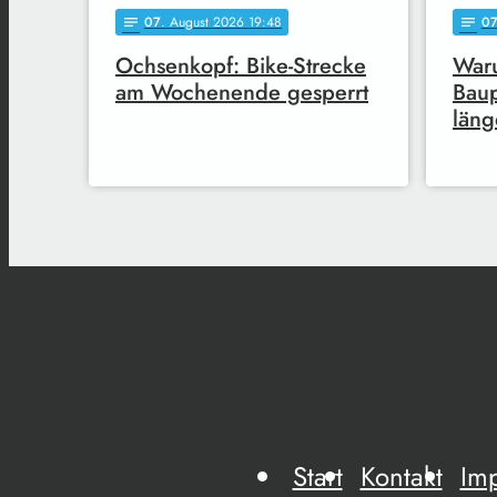
07
. August 2026 19:48
0
notes
notes
Ochsenkopf: Bike-Strecke
Waru
am Wochenende gesperrt
Baup
läng
Start
Kontakt
Im