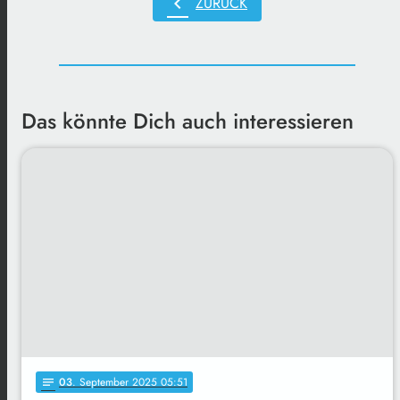
chevron_left
ZURÜCK
Das könnte Dich auch interessieren
03
. September 2025 05:51
notes