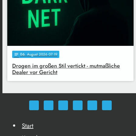
06
. August 2026 07:19
notes
Drogen im großen Stil vertickt - mutmaßliche
Dealer vor Gericht
Start