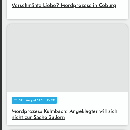
Verschmähte Liebe? Mordprozess in Coburg
20
. August 2025 16:38
notes
Mordprozess Kulmbach: Angeklagter will sich
nicht zur Sache äußern