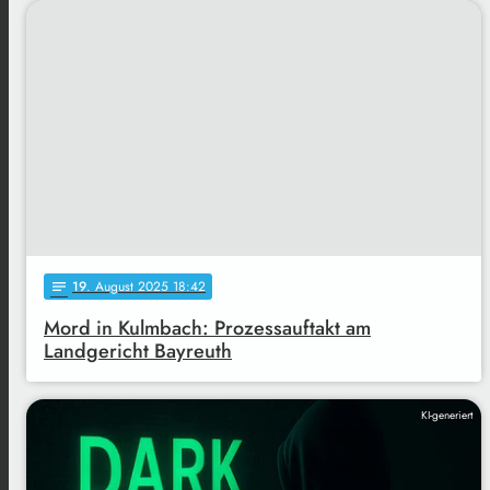
19
. August 2025 18:42
notes
Mord in Kulmbach: Prozessauftakt am
Landgericht Bayreuth
KI-generiert