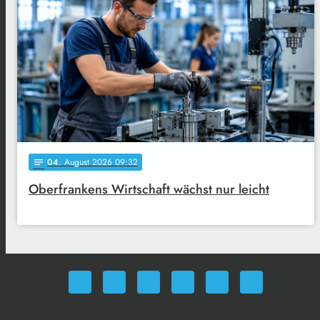
04
. August 2026 09:32
notes
Oberfrankens Wirtschaft wächst nur leicht