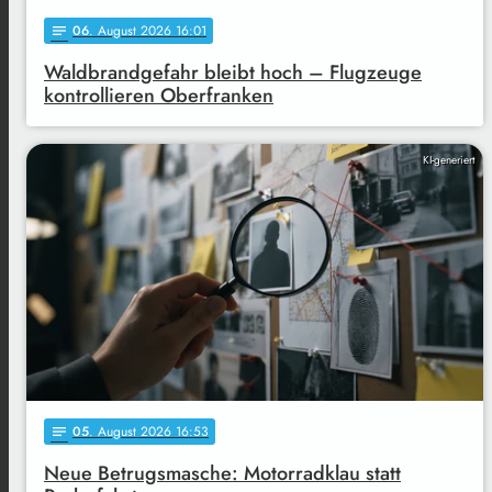
06
. August 2026 16:01
notes
Waldbrandgefahr bleibt hoch – Flugzeuge
kontrollieren Oberfranken
KI-generiert
05
. August 2026 16:53
notes
Neue Betrugsmasche: Motorradklau statt