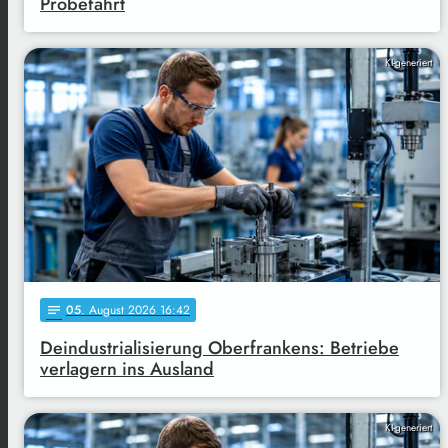
Probefahrt
KI-generiert
05
. August 2026 16:42
notes
Deindustrialisierung Oberfrankens: Betriebe
verlagern ins Ausland
KI-generiert