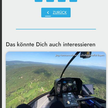
chevron_left
ZURÜCK
Das könnte Dich auch interessieren
Jörg Herrmannsdörfer / Luftrettungsstaffel Bayern