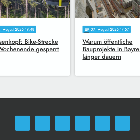
7
. August 2026 19:48
07
. August 2026 17:57
notes
enkopf: Bike-Strecke
Warum öffentliche
Wochenende gesperrt
Bauprojekte in Bayre
länger dauern