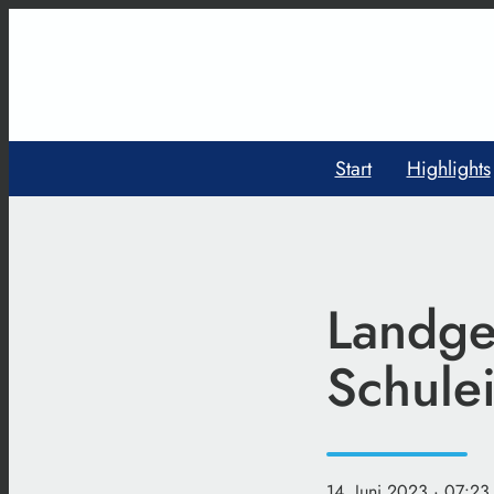
Start
Highlights
Landge
Schule
14. Juni 2023
· 07:23