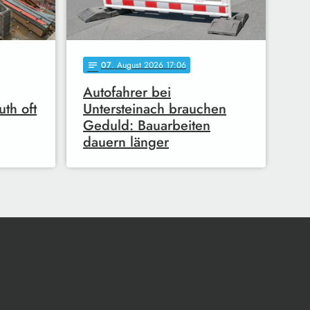
07
. August 2026 17:06
notes
Autofahrer bei
uth oft
Untersteinach brauchen
Geduld: Bauarbeiten
dauern länger