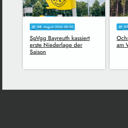
08
. August 2026 08:05
0
notes
notes
SpVgg Bayreuth kassiert
Ochs
erste Niederlage der
am 
Saison