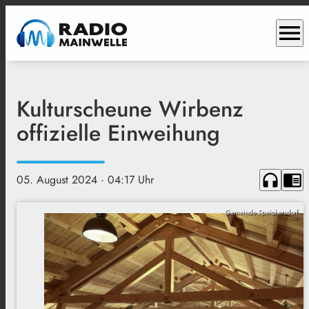
menu
Kulturscheune Wirbenz
offizielle Einweihung
headphones
chrome_reader_mode
05. August 2024
· 04:17 Uhr
Gemeinde Speichersdorf