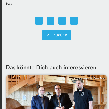
bea
chevron_left
ZURÜCK
Das könnte Dich auch interessieren
Abgeordnetenbüro Franc Dierl