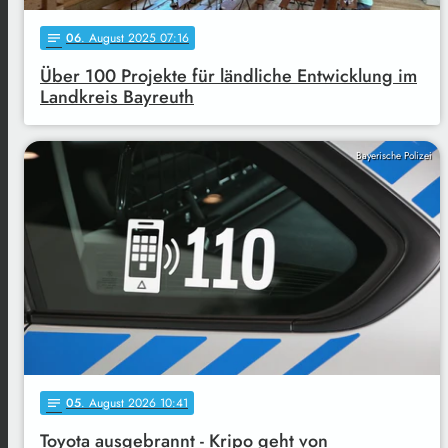
06
. August 2025 07:16
notes
Über 100 Projekte für ländliche Entwicklung im
Landkreis Bayreuth
Bayerische Polizei
05
. August 2026 10:41
notes
Toyota ausgebrannt - Kripo geht von