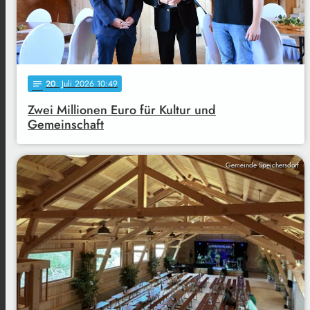
20
. Juli 2026 10:49
notes
Zwei Millionen Euro für Kultur und
Gemeinschaft
Gemeinde Speichersdorf