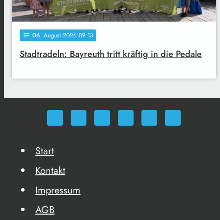
06
. August 2026 09:13
notes
Stadtradeln: Bayreuth tritt kräftig in die Pedale
Start
Kontakt
Impressum
AGB