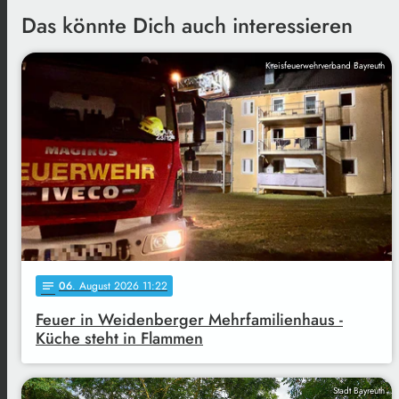
Das könnte Dich auch interessieren
Kreisfeuerwehrverband Bayreuth
06
. August 2026 11:22
notes
Feuer in Weidenberger Mehrfamilienhaus -
Küche steht in Flammen
Stadt Bayreuth