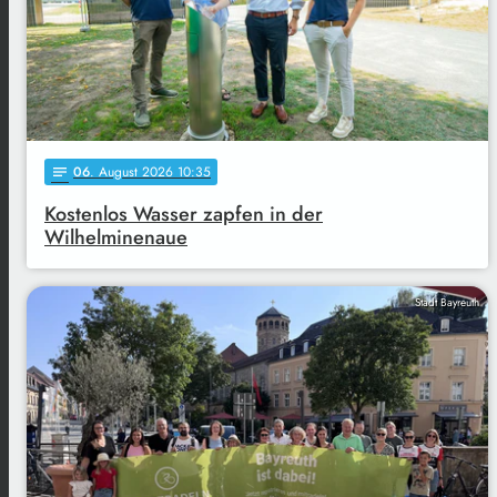
06
. August 2026 10:35
notes
Kostenlos Wasser zapfen in der
Wilhelminenaue
Stadt Bayreuth