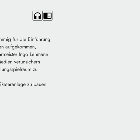
headphones
chrome_reader_mode
timmig für die Einführung
chen aufgekommen,
ermeister Ingo Lehmann
Medien verunsichern
lungsspielraum zu
 Skateranlage zu bauen.