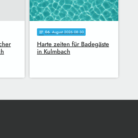
06
. August 2026 08:30
notes
cher
Harte zeiten für Badegäste
ch
in Kulmbach