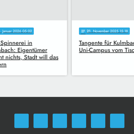
. Januar 2026 05:02
21
. November 2025 15:18
notes
 Spinnerei in
Tangente für Kulmba
bach: Eigentümer
Uni-Campus vom Tis
t nichts, Stadt will das
ern