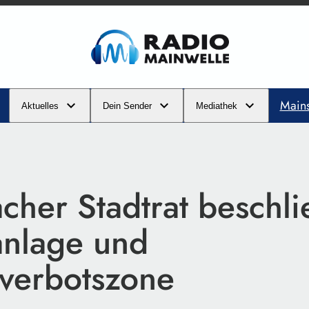
Main
Aktuelles
Dein Sender
Mediathek
cher Stadtrat beschli
anlage und
verbotszone