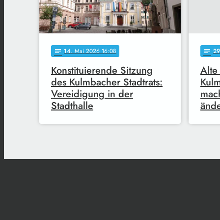
14
. Mai 2026 16:08
29
notes
notes
Konstituierende Sitzung
Alte
des Kulmbacher Stadtrats:
Kulm
Vereidigung in der
mach
Stadthalle
änd