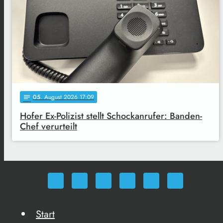
05
. August 2026 17:09
notes
Hofer Ex-Polizist stellt Schockanrufer: Banden-
Chef verurteilt
Start