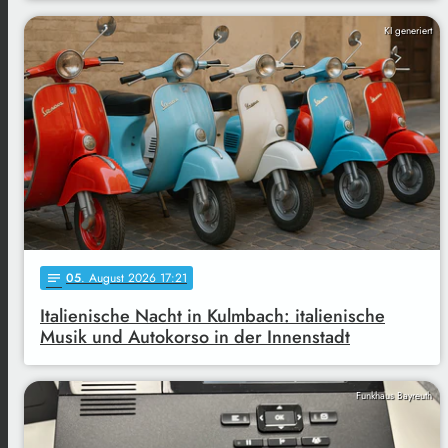
KI generiert
05
. August 2026 17:21
notes
Italienische Nacht in Kulmbach: italienische
Musik und Autokorso in der Innenstadt
Funkhaus Bayreuth