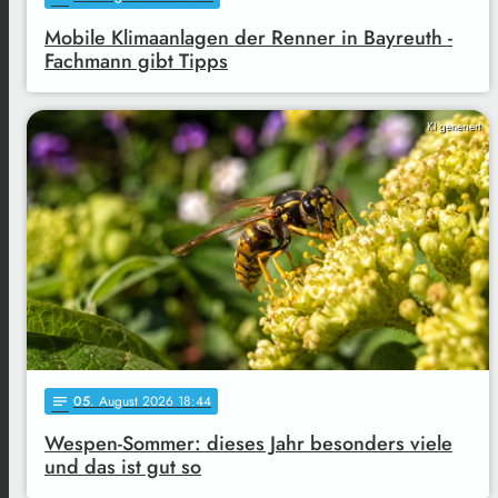
Mobile Klimaanlagen der Renner in Bayreuth -
Fachmann gibt Tipps
KI generiert
05
. August 2026 18:44
notes
Wespen-Sommer: dieses Jahr besonders viele
und das ist gut so