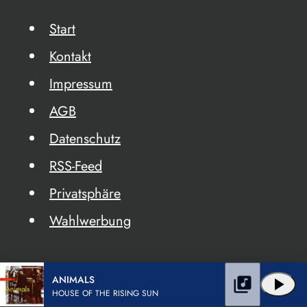
Start
Kontakt
Impressum
AGB
Datenschutz
RSS-Feed
Privatsphäre
Wahlwerbung
ANIMALS
library_music
play_arrow
HOUSE OF THE RISING SUN