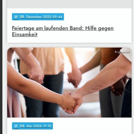
29
. Dezember 2025 09:44
notes
Feiertage am laufenden Band: Hilfe gegen
Einsamkeit
KI generiert
05
. Mai 2026 17:10
notes