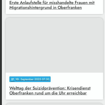
Erste Anlaufstelle für misshandelte Frauen mit
Migrationshintergrund in Oberfranken
10
. September 2025 07:30
notes
Welttag der Suizidprävention: Krisendienst
Oberfranken rund um die Uhr erreichbar