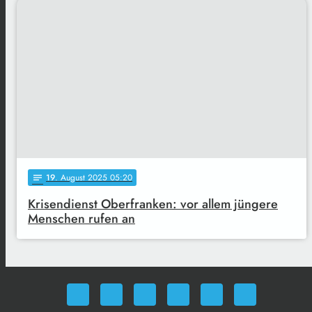
19
. August 2025 05:20
notes
Krisendienst Oberfranken: vor allem jüngere
Menschen rufen an