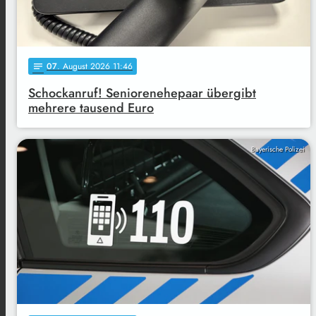
07
. August 2026 11:46
notes
Schockanruf! Seniorenehepaar übergibt
mehrere tausend Euro
Bayerische Polizei