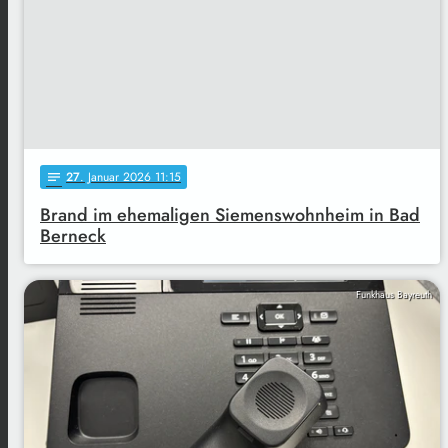
27
. Januar 2026 11:15
notes
Brand im ehemaligen Siemenswohnheim in Bad
Berneck
Funkhaus Bayreuth