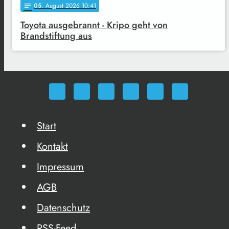
05
. August 2026 10:41
notes
Toyota ausgebrannt - Kripo geht von
Brandstiftung aus
Start
Kontakt
Impressum
AGB
Datenschutz
RSS-Feed