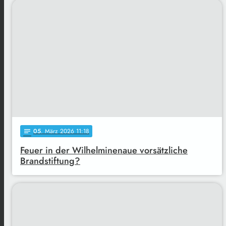
05
. März 2026 11:18
notes
Feuer in der Wilhelminenaue vorsätzliche
Brandstiftung?