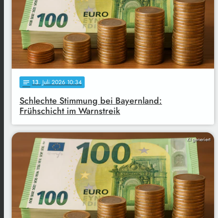
13
. Juli 2026 10:34
notes
Schlechte Stimmung bei Bayernland:
Frühschicht im Warnstreik
KI generiert