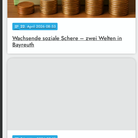
22
. April 2026 08:53
notes
Wachsende soziale Schere – zwei Welten in
Bayreuth