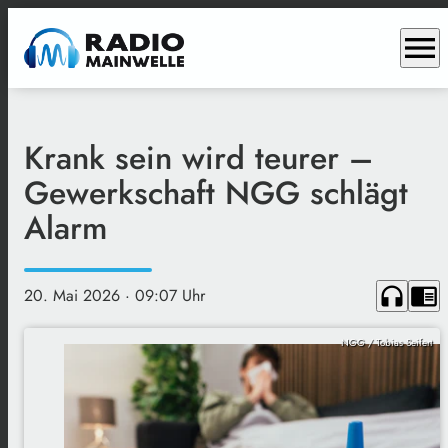
menu
Krank sein wird teurer –
Gewerkschaft NGG schlägt
Alarm
headphones
chrome_reader_mode
20. Mai 2026
· 09:07 Uhr
NGG / Tobias Seifert