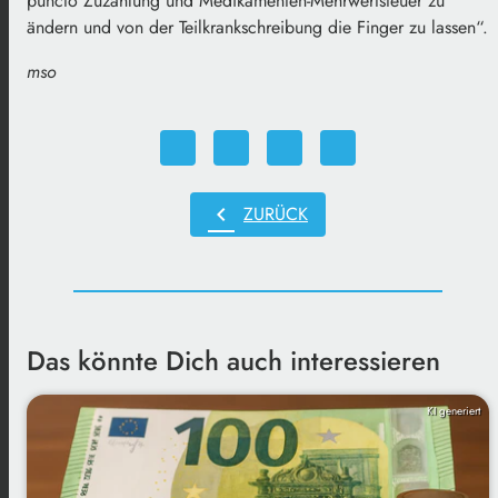
puncto Zuzahlung und Medikamenten-Mehrwertsteuer zu
ändern und von der Teilkrankschreibung die Finger zu lassen“.
mso
chevron_left
ZURÜCK
Das könnte Dich auch interessieren
KI generiert