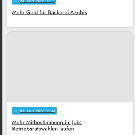
24
. März 2026 09:13
notes
Mehr Geld für Bäckerei-Azubis
05
. März 2026 08:33
notes
Mehr Mitbestimmung im Job:
Betriebsratswahlen laufen