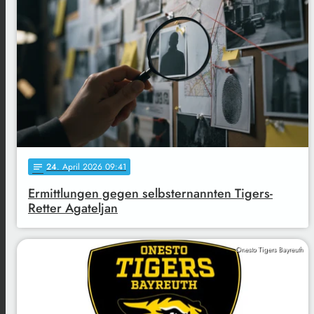
24
. April 2026 09:41
notes
Ermittlungen gegen selbsternannten Tigers-
Retter Agateljan
Onesto Tigers Bayreuth