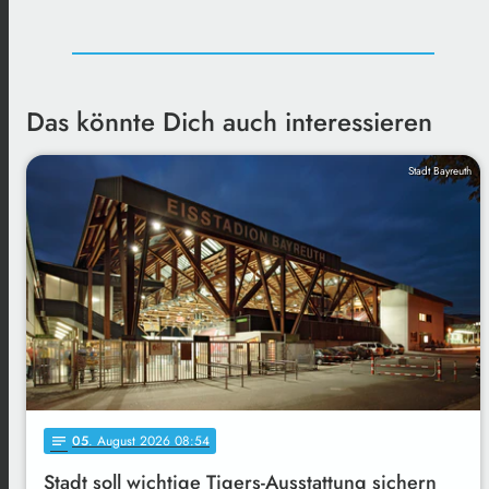
Das könnte Dich auch interessieren
Stadt Bayreuth
05
. August 2026 08:54
notes
Stadt soll wichtige Tigers-Ausstattung sichern