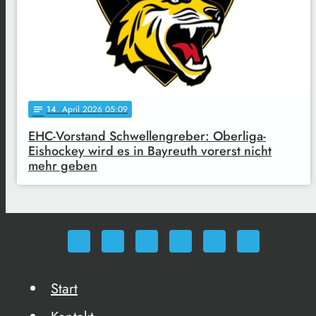
14
. April 2026 05:09
notes
EHC-Vorstand Schwellengreber: Oberliga-
Eishockey wird es in Bayreuth vorerst nicht
mehr geben
Start