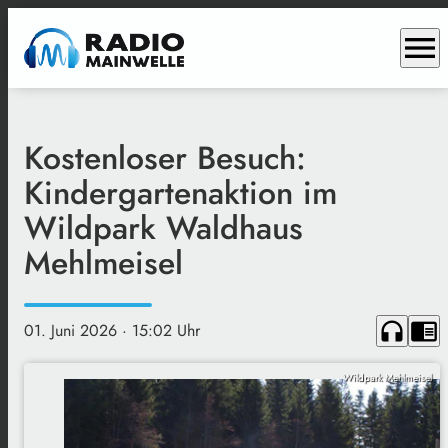
menu
Kostenloser Besuch:
Kindergartenaktion im
Wildpark Waldhaus
Mehlmeisel
headphones
chrome_reader_mode
01. Juni 2026
· 15:02 Uhr
Wildpark Mehlmeisel