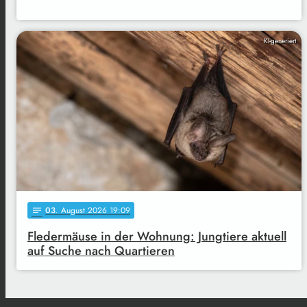
KI-generiert
03
. August 2026 19:09
notes
Fledermäuse in der Wohnung: Jungtiere aktuell
auf Suche nach Quartieren