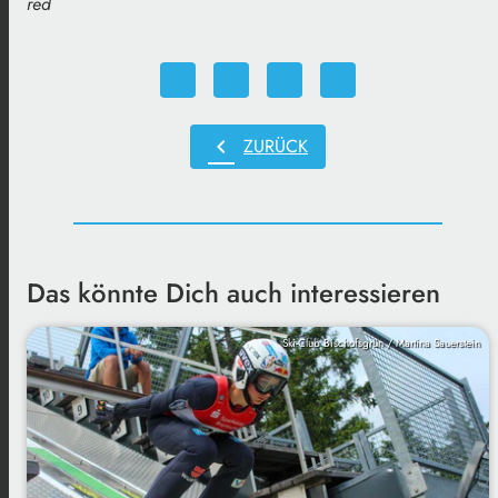
red
chevron_left
ZURÜCK
Das könnte Dich auch interessieren
Ski-Club Bischofsgrün / Martina Sauerstein