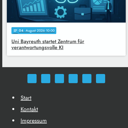
04
. August 2026 10:00
notes
Uni Bayreuth startet Zentrum für
verantwortungsvolle KI
Start
Kontakt
Impressum