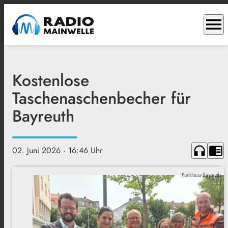
menu
Kostenlose
Taschenaschenbecher für
Bayreuth
headphones
chrome_reader_mode
02. Juni 2026
· 16:46 Uhr
Funkhaus Bayreuth