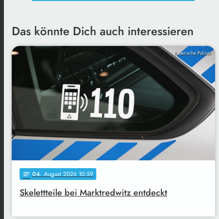
Das könnte Dich auch interessieren
Bayerische Polizei
04
. August 2026 10:59
notes
Skelettteile bei Marktredwitz entdeckt