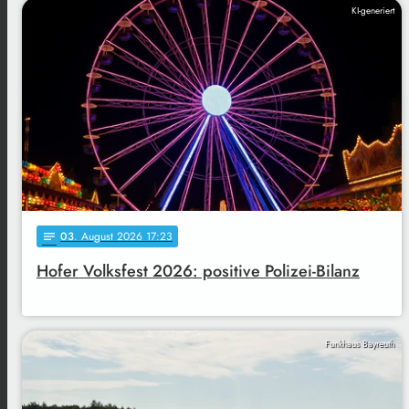
KI-generiert
03
. August 2026 17:23
notes
Hofer Volksfest 2026: positive Polizei-Bilanz
Funkhaus Bayreuth