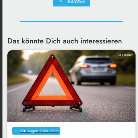
chevron_left
ZURÜCK
Das könnte Dich auch interessieren
KI generiert
03
. August 2026 20:10
notes