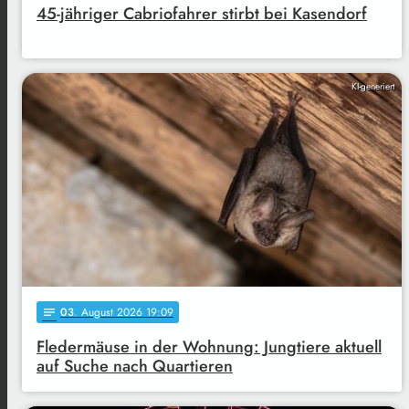
45-jähriger Cabriofahrer stirbt bei Kasendorf
KI-generiert
03
. August 2026 19:09
notes
Fledermäuse in der Wohnung: Jungtiere aktuell
auf Suche nach Quartieren