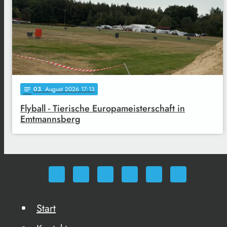
03
. August 2026 17:13
notes
Flyball - Tierische Europameisterschaft in
Emtmannsberg
Start