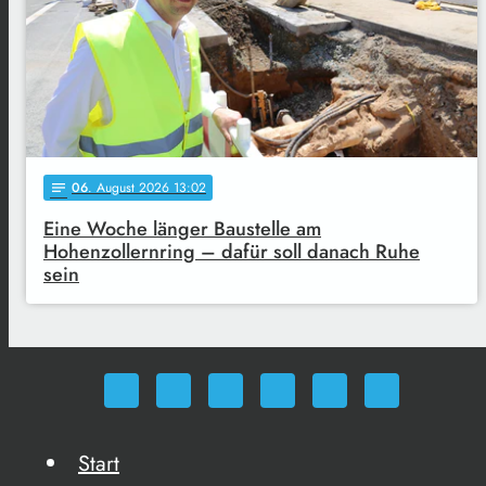
06
. August 2026 13:02
notes
Eine Woche länger Baustelle am
Hohenzollernring – dafür soll danach Ruhe
sein
Start