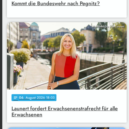
Kommt die Bundeswehr nach Pegnitz?
Wahlkreisbüro Silke Launert
06
. August 2026 18:03
notes
Launert fordert Erwachsenenstrafrecht für alle
Erwachsenen