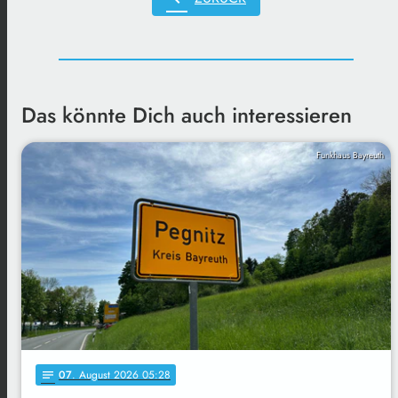
Das könnte Dich auch interessieren
Funkhaus Bayreuth
07
. August 2026 05:28
notes