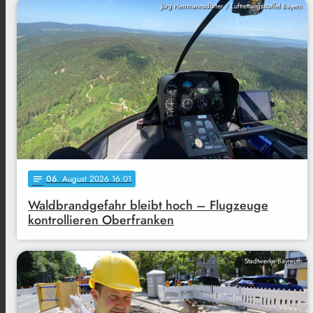
Jörg Herrmannsdörfer / Luftrettungsstaffel Bayern
06
. August 2026 16:01
notes
Waldbrandgefahr bleibt hoch – Flugzeuge
kontrollieren Oberfranken
Stadtwerke Bayreuth