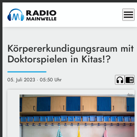
menu
Körpererkundigungsraum mit
Doktorspielen in Kitas!?
headphones
chrome_reader_mode
05. Juli 2023
· 05:50 Uhr
dpa