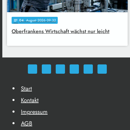
04
. August 2026 09:32
notes
Oberfrankens Wirtschaft wächst nur leicht
Start
Kontakt
Impressum
AGB