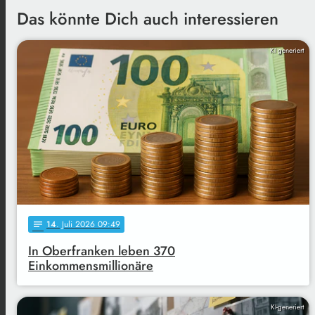
Das könnte Dich auch interessieren
KI generiert
14
. Juli 2026 09:49
notes
In Oberfranken leben 370
Einkommensmillionäre
KI-generiert