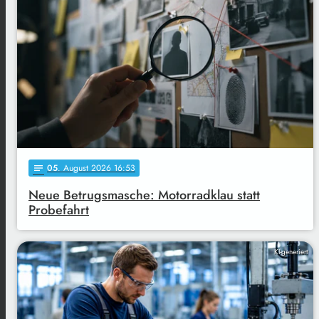
05
. August 2026 16:53
notes
Neue Betrugsmasche: Motorradklau statt
Probefahrt
KI-generiert