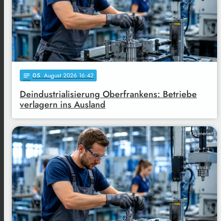
05
. August 2026 16:42
notes
Deindustrialisierung Oberfrankens: Betriebe
verlagern ins Ausland
KI-generiert