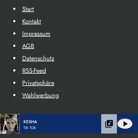
Start
Kontakt
Impressum
AGB
Datenschutz
RSS-Feed
Privatsphäre
Wahlwerbung
KESHA
library_music
play_arrow
TIK TOK