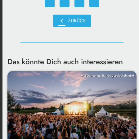
chevron_left
ZURÜCK
Das könnte Dich auch interessieren
Motion Kommunikationsgesellschaft mbH