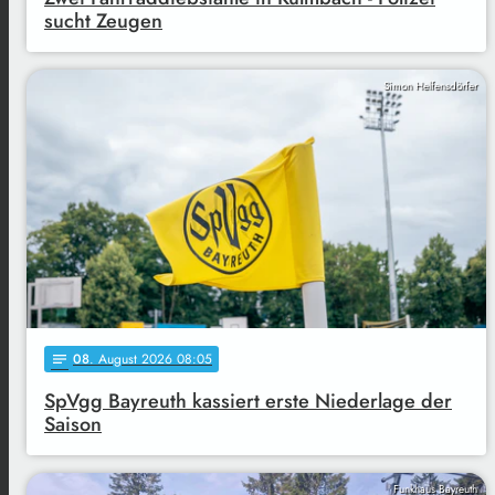
sucht Zeugen
Simon Helfensdörfer
08
. August 2026 08:05
notes
SpVgg Bayreuth kassiert erste Niederlage der
Saison
Funkhaus Bayreuth