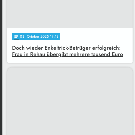
03
. Oktober 2025 19:13
notes
Doch wieder Enkeltrick-Betrüger erfolgreich:
Frau in Rehau übergibt mehrere tausend Euro