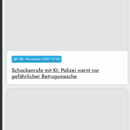
25
. November 2025 17:03
notes
Schockanrufe mit KI: Polizei warnt vor
gefährlicher Betrugsmasche