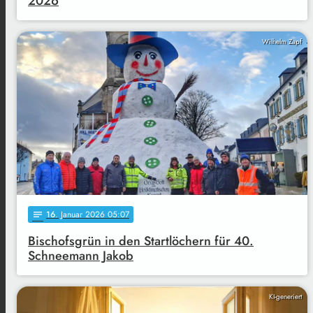
2026
Wilhelm Zapf
16
. Januar 2026 05:07
notes
Bischofsgrün in den Startlöchern für 40.
Schneemann Jakob
KI-generiert