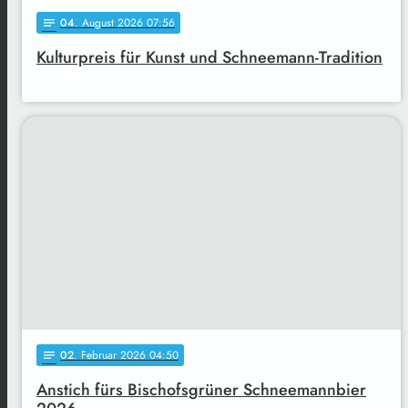
04
. August 2026 07:56
notes
Kulturpreis für Kunst und Schneemann-Tradition
02
. Februar 2026 04:50
notes
Anstich fürs Bischofsgrüner Schneemannbier