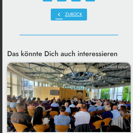
chevron_left
ZURÜCK
Das könnte Dich auch interessieren
Landratsamt Bayreuth