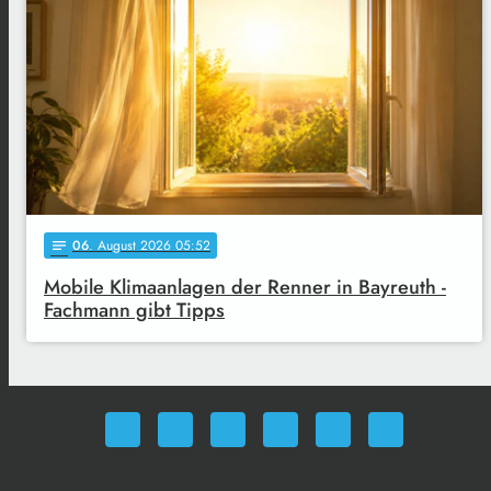
06
. August 2026 05:52
notes
Mobile Klimaanlagen der Renner in Bayreuth -
Fachmann gibt Tipps