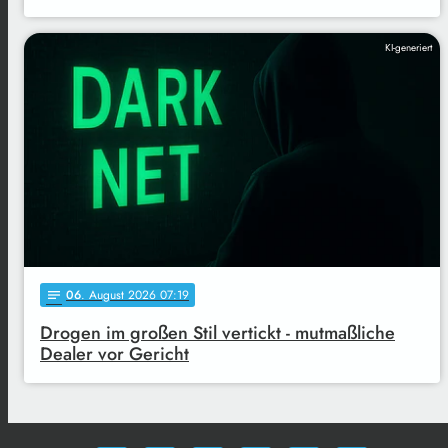
KI-generiert
06
. August 2026 07:19
notes
Drogen im großen Stil vertickt - mutmaßliche
Dealer vor Gericht