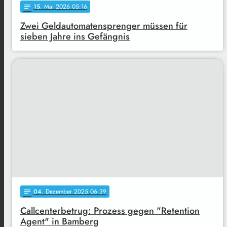
15
. Mai 2026 05:16
notes
Zwei Geldautomatensprenger müssen für
sieben Jahre ins Gefängnis
04
. Dezember 2025 06:39
notes
Callcenterbetrug: Prozess gegen "Retention
Agent" in Bamberg