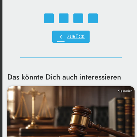
chevron_left
ZURÜCK
Das könnte Dich auch interessieren
KI-generiert