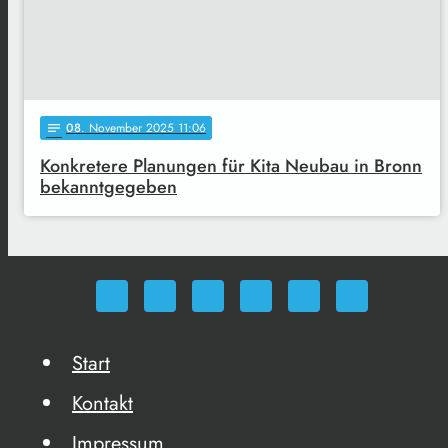
08
. November 2025 11:06
notes
Konkretere Planungen für Kita Neubau in Bronn
bekanntgegeben
Start
Kontakt
Impressum