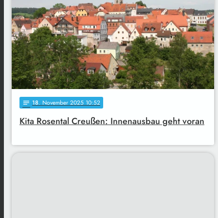
18
. November 2025 10:52
notes
Kita Rosental Creußen: Innenausbau geht voran