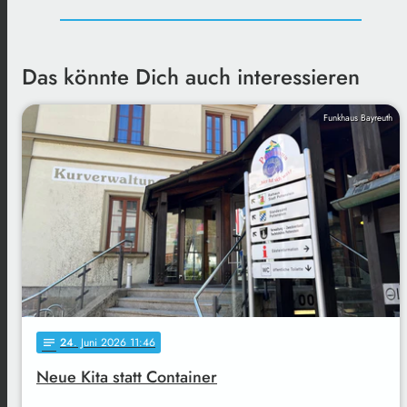
Das könnte Dich auch interessieren
Funkhaus Bayreuth
24
. Juni 2026 11:46
notes
Neue Kita statt Container