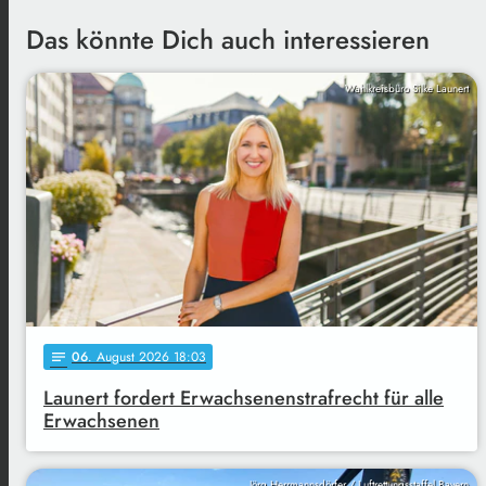
Das könnte Dich auch interessieren
Wahlkreisbüro Silke Launert
06
. August 2026 18:03
notes
Launert fordert Erwachsenenstrafrecht für alle
Erwachsenen
Jörg Herrmannsdörfer / Luftrettungsstaffel Bayern