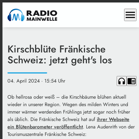
menu
Kirschblüte Fränkische
Schweiz: jetzt geht's los
headphones
chrome_reader_mode
04. April 2024
· 15:54 Uhr
Ob hellrosa oder weiß – die Kirschbäume blühen aktuell
wieder in unserer Region. Wegen des milden Winters und
immer wärmer werdenden Frühlings jetzt sogar noch früher
als üblich. Die Fränkische Schweiz hat auf
ihrer Webseite
ein Blütenbarometer veröffentlicht
. Lena Audenrith von der
Tourismuszentrale Fränkische Schweiz: