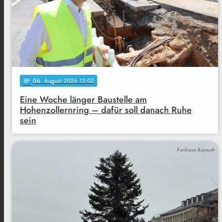
06
. August 2026 13:02
notes
Eine Woche länger Baustelle am
Hohenzollernring – dafür soll danach Ruhe
sein
Funkhaus Bayreuth