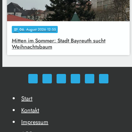
06
. August 2026 12:55
notes
Mitten im Sommer: Stadt Bayreuth sucht
Weihnachtsbaum
Start
Kontakt
Impressum