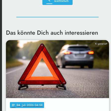
Das könnte Dich auch interessieren
KI generiert
24
. Juli 2026 04:58
notes