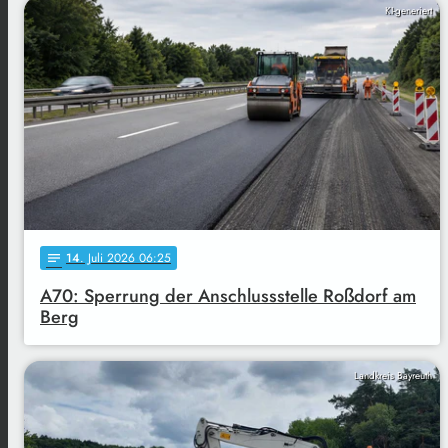
KI-generiert
14
. Juli 2026 06:25
notes
A70: Sperrung der Anschlussstelle Roßdorf am
Berg
Landkreis Bayreuth