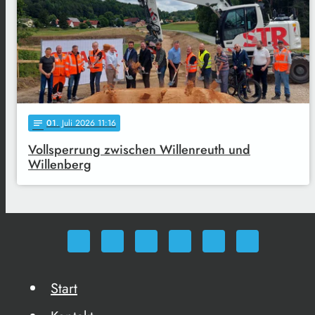
01
. Juli 2026 11:16
notes
Vollsperrung zwischen Willenreuth und
Willenberg
Start