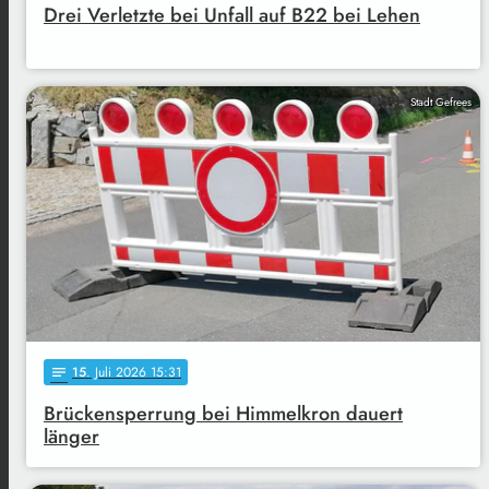
Drei Verletzte bei Unfall auf B22 bei Lehen
Stadt Gefrees
15
. Juli 2026 15:31
notes
Brückensperrung bei Himmelkron dauert
länger