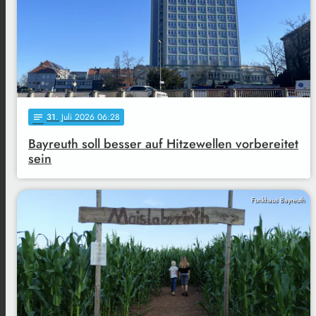
31
. Juli 2026 06:28
notes
Bayreuth soll besser auf Hitzewellen vorbereitet
sein
Funkhaus Bayreuth