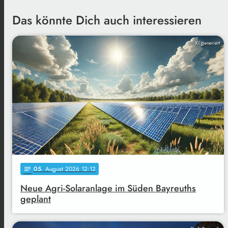
Das könnte Dich auch interessieren
KI generiert
05
. August 2026 12:12
notes
Neue Agri-Solaranlage im Süden Bayreuths
geplant