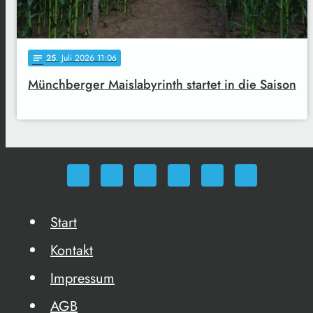
25
. Juli 2026 11:06
notes
Münchberger Maislabyrinth startet in die Saison
Start
Kontakt
Impressum
AGB