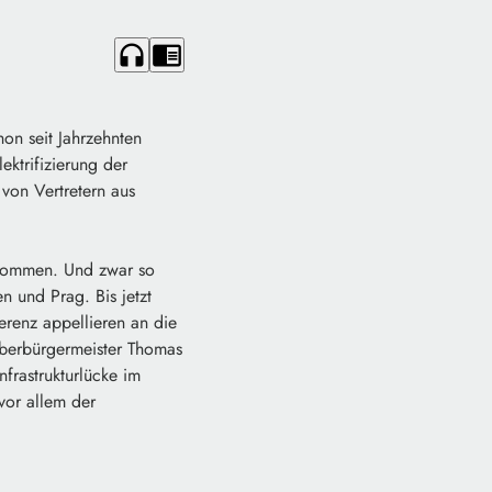
headphones
chrome_reader_mode
hon seit Jahrzehnten
ektrifizierung der
von Vertretern aus
s kommen. Und zwar so
 und Prag. Bis jetzt
ferenz appellieren an die
Oberbürgermeister Thomas
frastrukturlücke im
vor allem der