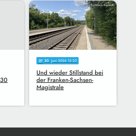
Funkhaus Bayreuth
30
. Juni 2026 13:22
notes
Und wieder Stillstand bei
030
der Franken-Sachsen-
Magistrale