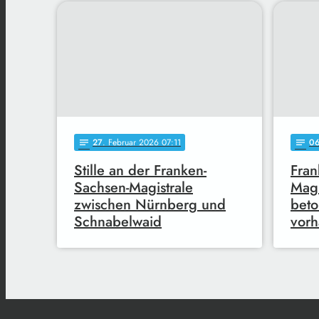
27
. Februar 2026 07:11
0
notes
notes
Stille an der Franken-
Fran
Sachsen-Magistrale
Magi
zwischen Nürnberg und
beto
Schnabelwaid
vorh