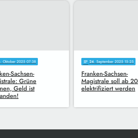
6
. Oktober 2025 07:38
24
. September 2025 15:25
notes
ken-Sachsen-
Franken-Sachsen-
strale: Grüne
Magistrale soll ab 2
nen, Geld ist
elektrifiziert werden
anden!