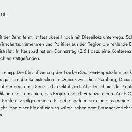
 Uhr
 der Bahn fährt, ist fast überall noch mit Dieselloks unterwegs. Sc
Wirtschaftsunternehmen und Politiker aus der Region die fehlende El
trale“. In Karlsbad hat am Donnerstag (2.5.) dazu eine Konferenz 
chien stattgefunden.
ch einig: Die Elektrifizierung der Franken-Sachsen-Magistrale mus
Es geht um die Bahnstrecken im Dreieck zwischen Nürnberg, Dresden
uf der deutschen Seite nicht elektrifiziert. Alle Teilnehmer der Kon
hland und Tschechien, das Projekt endlich voranzutreiben. Auch 
r Konferenz teilgenommen. Es gebe noch immer eine gravierende In
ehr. Von einer Elektrifizierung würde neben dem Personenverkehr 
n.