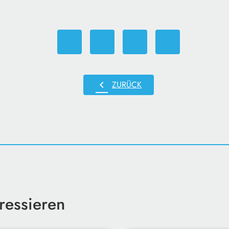
chevron_left
ZURÜCK
ressieren