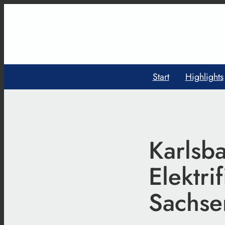
Start
Highlights
Karlsb
Elektri
Sachse