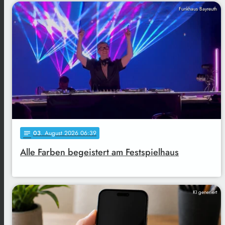
Funkhaus Bayreuth
03
. August 2026 06:39
notes
Alle Farben begeistert am Festspielhaus
KI generiert