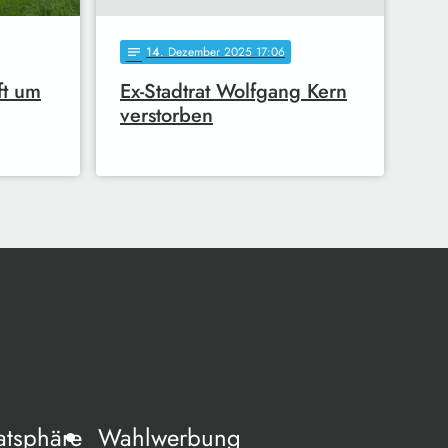
14
. Dezember 2025 17:06
notes
ft um
Ex-Stadtrat Wolfgang Kern
verstorben
atsphäre
Wahlwerbung