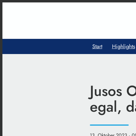
Start
Highlights
Jusos O
egal, d
13. Oktober 2023
· 0