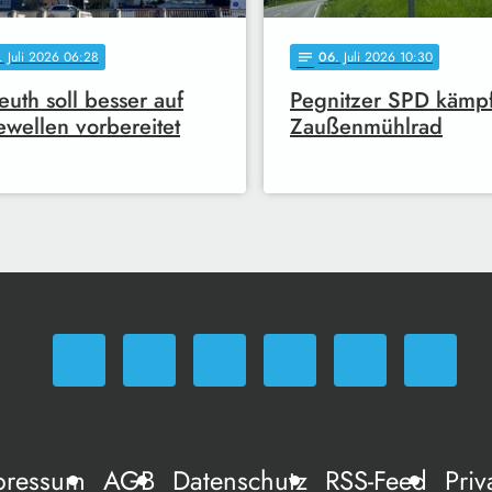
. Juli 2026 06:28
06
. Juli 2026 10:30
notes
euth soll besser auf
Pegnitzer SPD kämp
ewellen vorbereitet
Zaußenmühlrad
pressum
AGB
Datenschutz
RSS-Feed
Priv