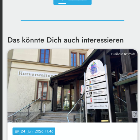
Das könnte Dich auch interessieren
Funkhaus Bayreuth
24
. Juni 2026 11:46
notes