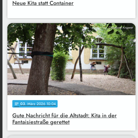
Neue Kita statt Container
Christiane Angerer
03
. März 2026 10:04
notes
Gute Nachricht für die Altstadt: Kita in der
Fantaisiestraße gerettet