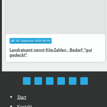
15
. September 2025 08:59
notes
Landratsamt nennt Kita-Zahlen - Bedarf "gut
gedeckt"
Start
Kontakt