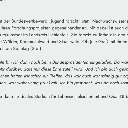
der Bundeswettbewerb „Jugend forscht“ statt. Nachwuchswissensc
 ihren Forschungsprojekten gegeneinander an. Mit dabei ist auch di
gkunstadt im Landkreis Lichtenfels. Sie forscht zu Totholz in den
ate Wälder, Kommunalwald und Staatswald. Ob Jule Graß mit ihrem
ich am Sonntag (2.6.):
e bin ich dann noch beim Bundespräsidenten eingeladen. Da war 
hr darüber, dass mir diese Ehre zuteil wird. Und ich bin auch ges
chen hatten wir schon ein Treffen, das war auch wahnsinnig gut org
den, war wahnsinnig prunkvoll. Ich bin gespannt, was da noch ko
 dann ihr duales Studium für Lebensmittelsicherheit und Qualität 