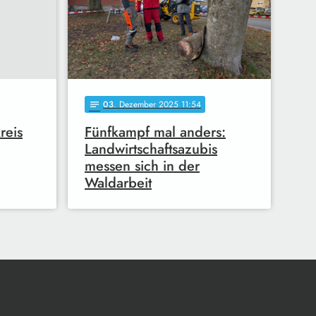
03
. Dezember 2025 11:54
notes
reis
Fünfkampf mal anders:
Landwirtschaftsazubis
messen sich in der
Waldarbeit