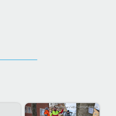
Ulf Felgenhauer / AELF Coburg-Kulmbach