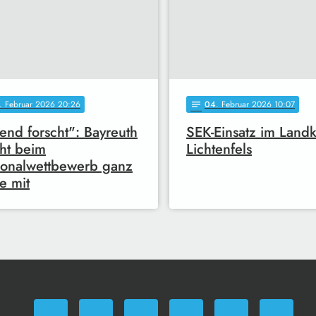
. Februar 2026 20:26
04
. Februar 2026 10:07
notes
end forscht": Bayreuth
SEK-Einsatz im Landk
ht beim
Lichtenfels
onalwettbewerb ganz
e mit