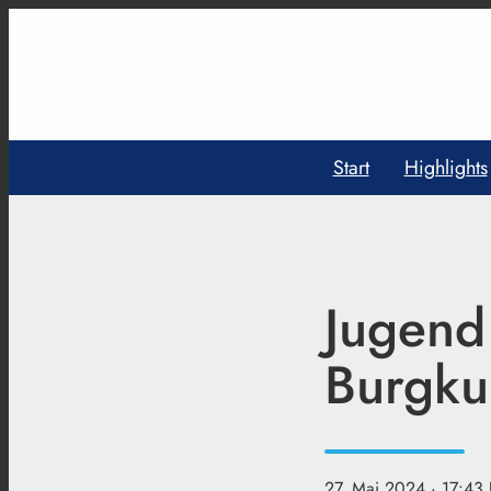
Start
Highlights
Jugend 
Burgku
27. Mai 2024
· 17:43