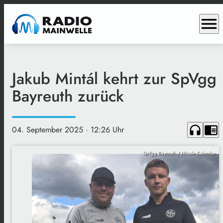
menu
Jakub Mintál kehrt zur SpVgg
Bayreuth zurück
headphones
chrome_reader_mode
04. September 2025
· 12:26 Uhr
SpVgg Bayreuth / Nicole Kalemba