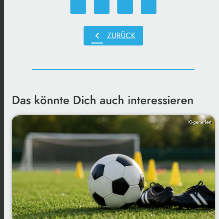
chevron_left
ZURÜCK
Das könnte Dich auch interessieren
KI-generiert