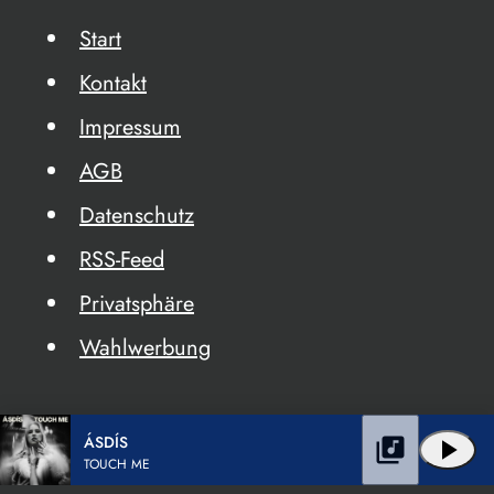
Start
Kontakt
Impressum
AGB
Datenschutz
RSS-Feed
Privatsphäre
Wahlwerbung
ÁSDÍS
library_music
play_arrow
TOUCH ME