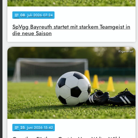
08
. Juli 2026 07:24
notes
SpVgg Bayreuth startet mit starkem Teamgeist in
die neue Saison
KI-generiert
25
. Juni 2026 15:42
notes