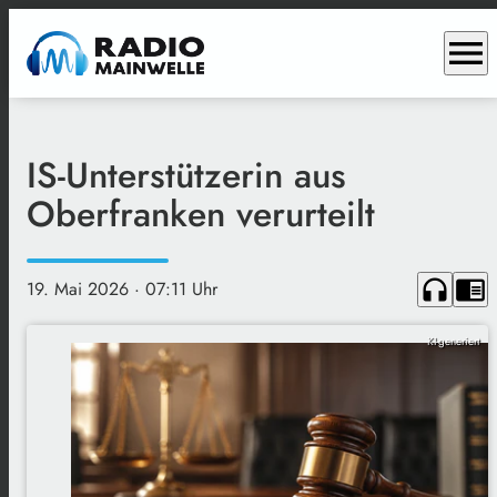
menu
IS-Unterstützerin aus
Oberfranken verurteilt
headphones
chrome_reader_mode
19. Mai 2026
· 07:11 Uhr
KI-generiert