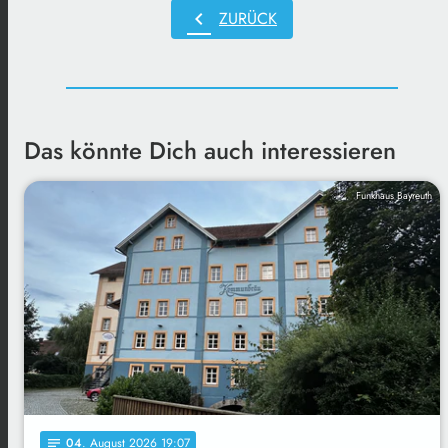
chevron_left
ZURÜCK
Das könnte Dich auch interessieren
Funkhaus Bayreuth
04
. August 2026 19:07
notes