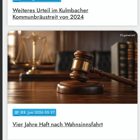
Weiteres Urteil im Kulmbacher
Kommunbräustreit von 2024
KI-generiert
03
. Juni 2026 05:37
notes
Vier Jahre Haft nach Wahnsinnsfahrt