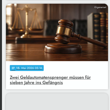
KI-generiert
15
. Mai 2026 05:16
notes
Zwei Geldautomatensprenger müssen für
sieben Jahre ins Gefängnis