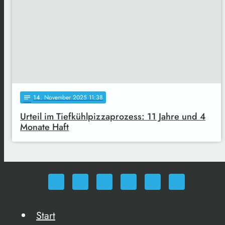
14
. November 2025 11:38
notes
Urteil im Tiefkühlpizzaprozess: 11 Jahre und 4
Monate Haft
Start