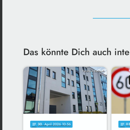
Das könnte Dich auch inte
Funkhaus Bayreuth
30
. April 2026 10:56
0
notes
notes