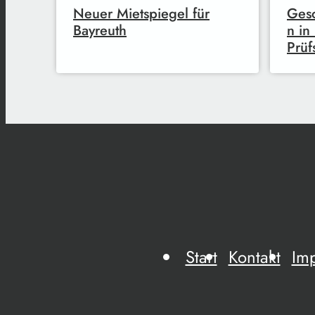
Neuer Mietspiegel für
Gesc
Bayreuth
n in
Prüf
Start
Kontakt
Im