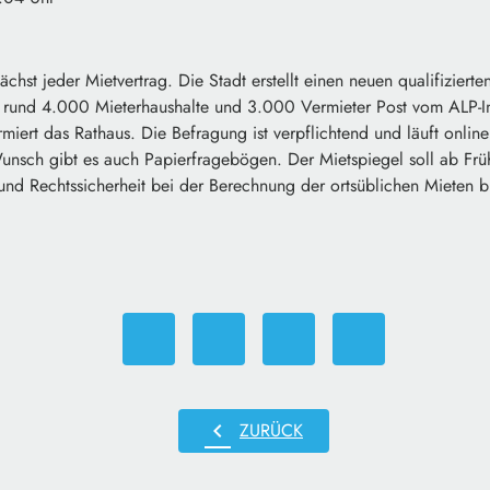
ächst jeder Mietvertrag. Die Stadt erstellt einen neuen qualifizier
nd 4.000 Mieterhaushalte und 3.000 Vermieter Post vom ALP-Inst
miert das Rathaus. Die Befragung ist verpflichtend und läuft onlin
sch gibt es auch Papierfragebögen. Der Mietspiegel soll ab Frü
und Rechtssicherheit bei der Berechnung der ortsüblichen Mieten b
chevron_left
ZURÜCK