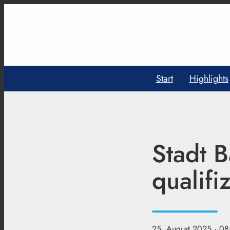
Start
Highlights
Stadt B
qualifi
25. August 2025
· 08