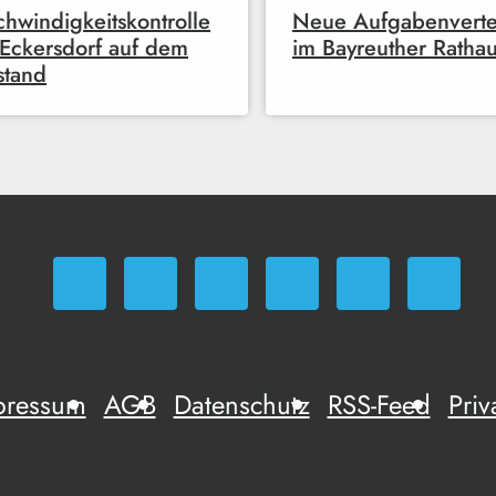
hwindigkeitskontrolle
Neue Aufgabenverte
 Eckersdorf auf dem
im Bayreuther Ratha
stand
pressum
AGB
Datenschutz
RSS-Feed
Priv