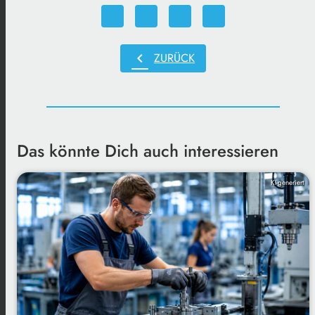
chevron_left
ZURÜCK
Das könnte Dich auch interessieren
KI-generiert