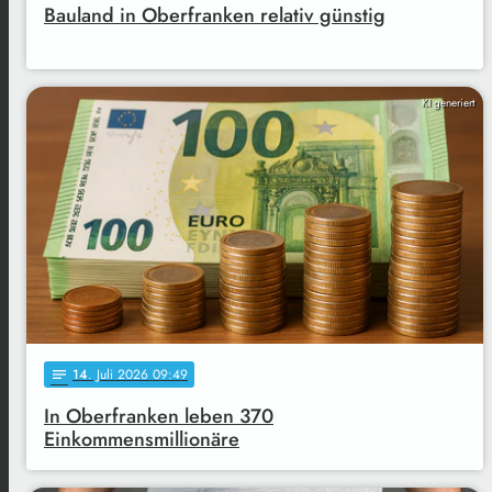
Bauland in Oberfranken relativ günstig
KI generiert
14
. Juli 2026 09:49
notes
In Oberfranken leben 370
Einkommensmillionäre