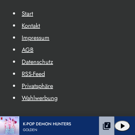
Start
Kontakt
Impressum
AGB
Datenschutz
RSS-Feed
Privatsphäre
Wahlwerbung
K-POP DEMON HUNTERS
library_music
play_arrow
GOLDEN