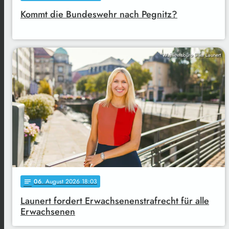
Kommt die Bundeswehr nach Pegnitz?
Wahlkreisbüro Silke Launert
06
. August 2026 18:03
notes
Launert fordert Erwachsenenstrafrecht für alle
Erwachsenen