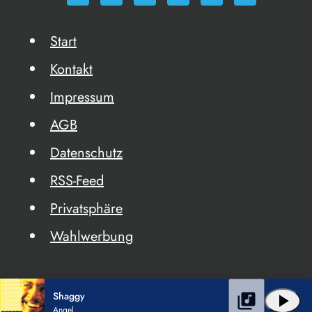
Start
Kontakt
Impressum
AGB
Datenschutz
RSS-Feed
Privatsphäre
Wahlwerbung
Shaggy
library_music
play_arrow
Angel