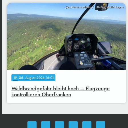
Jörg Herrmannsdörfer / Luftrettungsstaffel Bayern
06
. August 2026 16:01
notes
Waldbrandgefahr bleibt hoch – Flugzeuge
kontrollieren Oberfranken