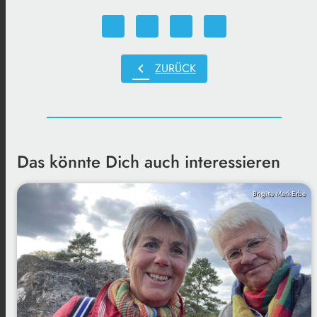
chevron_left
ZURÜCK
Das könnte Dich auch interessieren
Brigitte Merk-Erbe