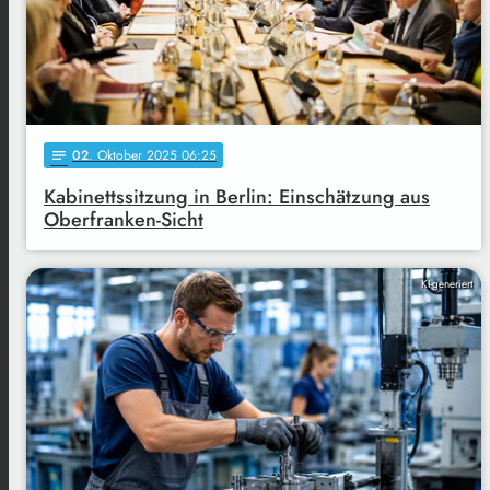
02
. Oktober 2025 06:25
notes
Kabinettssitzung in Berlin: Einschätzung aus
Oberfranken-Sicht
KI-generiert