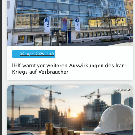
09
. April 2026 11:40
notes
IHK warnt vor weiteren Auswirkungen des Iran-
Kriegs auf Verbraucher
KI-generiert