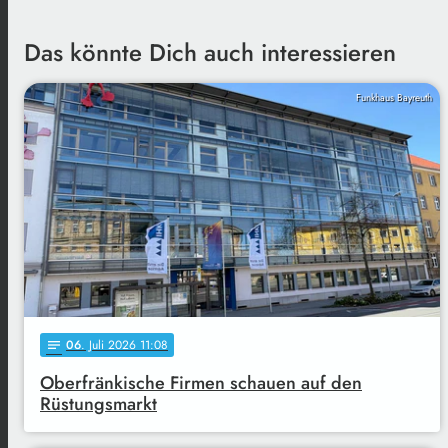
Das könnte Dich auch interessieren
Funkhaus Bayreuth
06
. Juli 2026 11:08
notes
Oberfränkische Firmen schauen auf den
Rüstungsmarkt