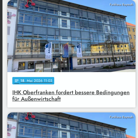
Funkhaus Bayreuth
18
. Mai 2026 11:03
notes
IHK Oberfranken fordert bessere Bedingungen
für Außenwirtschaft
Funkhaus Bayreuth