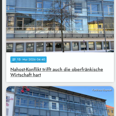
13
. Mai 2026 04:40
notes
Nahost-Konflikt trifft auch die oberfränkische
Wirtschaft hart
Funkhaus Bayreuth