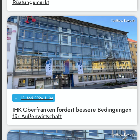
Rüstungsmarkt
Funkhaus Bayreuth
18
. Mai 2026 11:03
notes
IHK Oberfranken fordert bessere Bedingungen
für Außenwirtschaft
Funkhaus Bayreuth