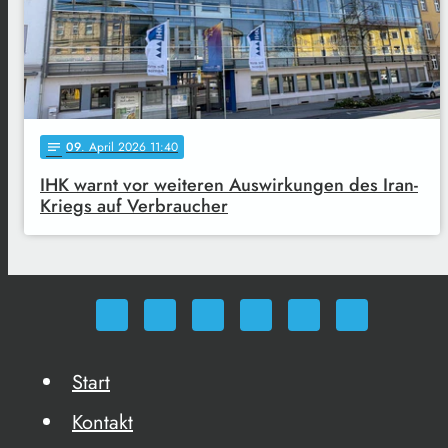
09
. April 2026 11:40
notes
IHK warnt vor weiteren Auswirkungen des Iran-
Kriegs auf Verbraucher
Start
Kontakt