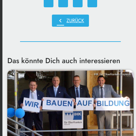
chevron_left
ZURÜCK
Das könnte Dich auch interessieren
IHK für Oberfranken Bayreuth