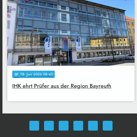
15
. Juni 2026 08:43
notes
IHK ehrt Prüfer aus der Region Bayreuth