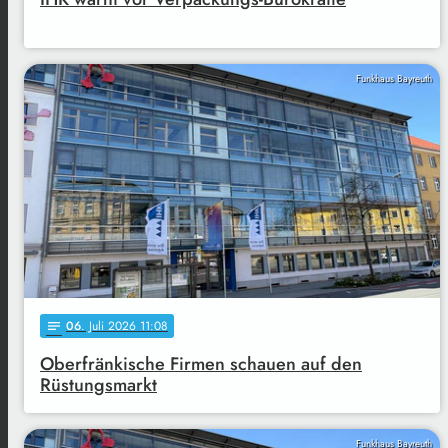
Funkhaus Bayreuth
06
. Juli 2026 11:08
notes
Oberfränkische Firmen schauen auf den
Rüstungsmarkt
Funkhaus Bayreuth