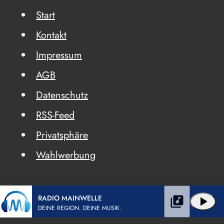
Start
Kontakt
Impressum
AGB
Datenschutz
RSS-Feed
Privatsphäre
Wahlwerbung
RADIO MAINWELLE
library_music
play_arrow
DEINE REGION. DEINE MUSIK.