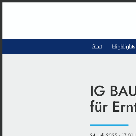
Start
Highlights
IG BAU
für Ern
24. Juli 2025
· 17:01 