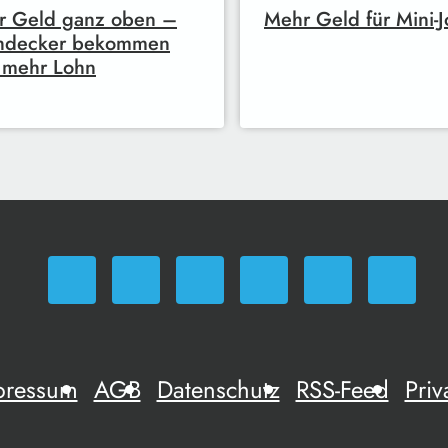
r Geld ganz oben –
Mehr Geld für Mini-J
hdecker bekommen
t mehr Lohn
pressum
AGB
Datenschutz
RSS-Feed
Priv