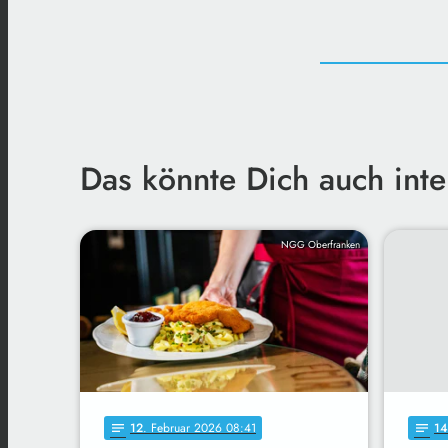
Das könnte Dich auch inte
NGG Oberfranken
12
. Februar 2026 08:41
14
notes
notes