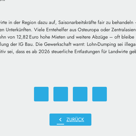
irte in der Region dazu auf, Saisonarbeitskräfte fair zu behandel
n Unterkünften. Viele Erntehelfer aus Osteuropa oder Zentralasien 
ohn von 12,82 Euro hohe Mieten und weitere Abzüge – oft bleibe 
eilung der IG Bau. Die Gewerkschaft warnt: Lohn-Dumping sei illega
tiv sei, dass es ab 2026 steuerliche Entlastungen für Landwirte ge
chevron_left
ZURÜCK