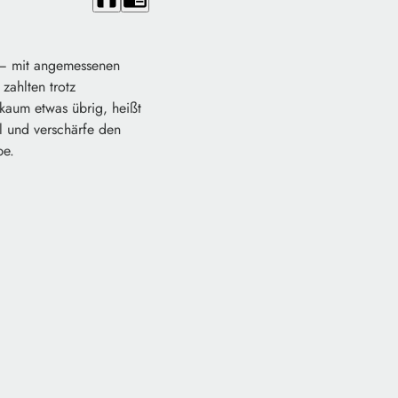
n – mit angemessenen
zahlten trotz
kaum etwas übrig, heißt
l und verschärfe den
be.