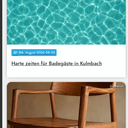
06
. August 2026 08:30
notes
Harte zeiten für Badegäste in Kulmbach
KI-generiert