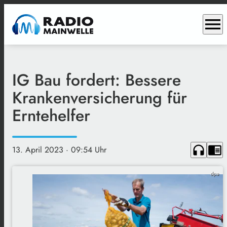
menu
IG Bau fordert: Bessere
Krankenversicherung für
Erntehelfer
headphones
chrome_reader_mode
13. April 2023
· 09:54 Uhr
dpa