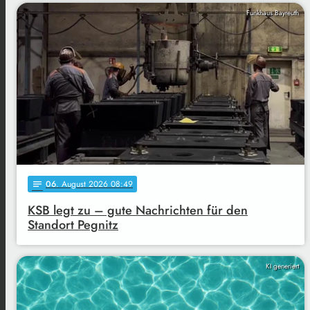
Funkhaus Bayreuth
06
. August 2026 08:49
notes
KSB legt zu – gute Nachrichten für den
Standort Pegnitz
KI generiert