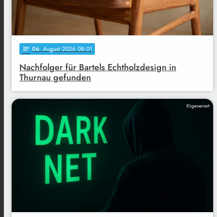
06
. August 2026 08:01
notes
Nachfolger für Bartels Echtholzdesign in
Thurnau gefunden
KI-generiert